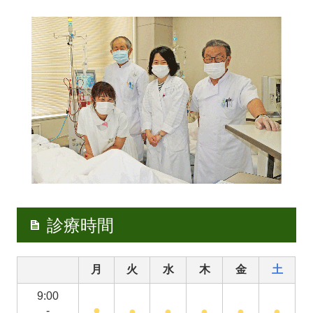
診療時間
月
火
水
木
金
土
9:00
●
-
●
●
●
●
●