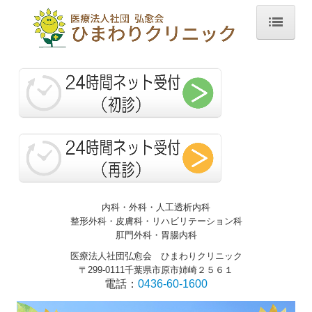
ホーム
診療案内
院長紹介
アクセス
リンク集
お問合せ
内科・外科・人工透析内科
整形外科・
皮膚科・
リハビリテーション科
個人情報保護方針
肛門外科・胃腸内科
医療法人社団弘愈会 ひまわりクリニック
予防接種
〒299-0111千葉県市原市姉崎２５６１
電話：
0436-60-1600
発熱外来